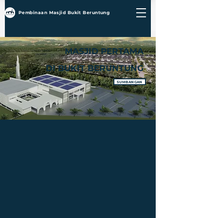
Pembinaan Masjid Bukit Beruntung
MASJID PERTAMA
DI BUKIT BERUNTUNG
SUMBANGAN